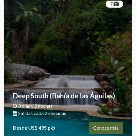
7
Deep South (Bahía de las Águilas)
3 días y 2 noches
Salidas cada 2 semanas
Desde US$ 495 p/p
Conoce más