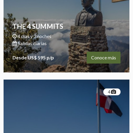
THE 4 SUMMITS
4 días y 3 noches
Salidas diarias
Desde US$ 595 p/p
Conoce más
4