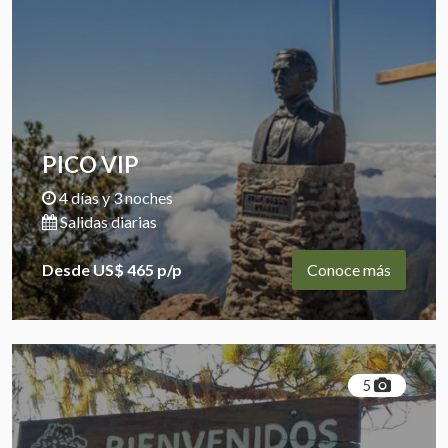
PICO VIP
4 días y 3 noches
Salidas diarias
Desde US$ 465 p/p
Conoce más
5